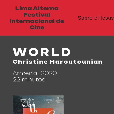
Lima Alterna
Festival
Sobre el festiv
Internacional de
Cine
WORLD
Christine Haroutounian
Armenia , 2020
22 minutos