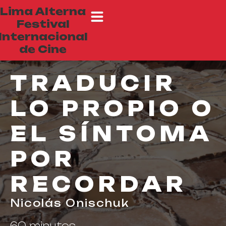
Lima Alterna
Festival
Internacional
de Cine
TRADUCIR
LO PROPIO O
EL SÍNTOMA
POR
RECORDAR
Nicolás Onischuk
60 minutos